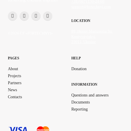
+38 (067) 130-24-00
support@fortechnyi.com
LOCATION
89, Heroiv Mariupolia Str.
©2026 CF «FORTECHNYI»
Kropyvnytskyi
25011, Ukraine
PAGES
HELP
About
Donation
Projects
Partners
INFORMATION
News
Questions and answers
Contacts
Documents
Reporting