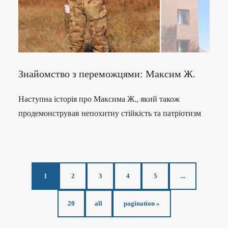
Знайомство з переможцями: Максим Ж.
Наступна історія про Максима Ж., який також
продемонстрував непохитну стійкість та патріотизм
1
2
3
4
5
...
20
all
pagination »