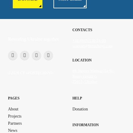
CONTACTS
Restoring Ukraine together
+38 (067) 130-24-00
support@fortechnyi.com
LOCATION
89, Heroiv Mariupolia Str.
©2026 CF «FORTECHNYI»
Kropyvnytskyi
25011, Ukraine
PAGES
HELP
About
Donation
Projects
Partners
INFORMATION
News