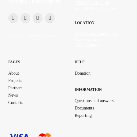
Restoring Ukraine together
+38 (067) 130-24-00
support@fortechnyi.com
LOCATION
89, Heroiv Mariupolia Str.
©2026 CF «FORTECHNYI»
Kropyvnytskyi
25011, Ukraine
PAGES
HELP
About
Donation
Projects
Partners
INFORMATION
News
Questions and answers
Contacts
Documents
Reporting