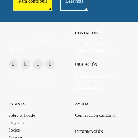
Para contribuir
Leer más
CONTACTOS
Estamos restaurando Ucrania
+38 (067) 130-24-00
juntos
support@fortechnyi.com
UBICACIÓN
89, Heroiv Mariúpol, St.
©2026 FB «FORTECHNYI»
Kropyvnytskyi
25011, Ucrania
PÁGINAS
AYUDA
Sobre el Fondo
Contribución caritativa
Proyectos
Socios
INFORMACIÓN
Noticias