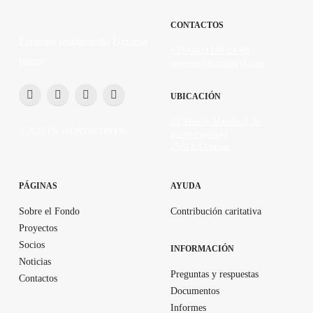
CONTACTOS
Estamos restaurando Ucrania
+38 (067) 130-24-00
juntos
support@fortechnyi.com
UBICACIÓN
89, Heroiv Mariúpol, St.
©2026 FB «FORTECHNYI»
Kropyvnytskyi
25011, Ucrania
PÁGINAS
AYUDA
Sobre el Fondo
Contribución caritativa
Proyectos
Socios
INFORMACIÓN
Noticias
Preguntas y respuestas
Contactos
Documentos
Informes