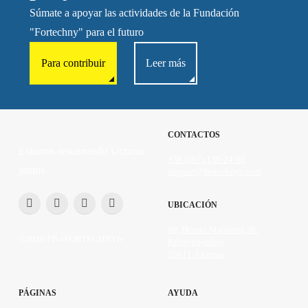
Súmate a apoyar las actividades de la Fundación
"Fortechny" para el futuro
Para contribuir
Leer más
CONTACTOS
Estamos restaurando Ucrania
+38 (067) 130-24-00
juntos
support@fortechnyi.com
UBICACIÓN
89, Heroiv Mariúpol, St.
©2026 FB «FORTECHNYI»
Kropyvnytskyi
25011, Ucrania
PÁGINAS
AYUDA