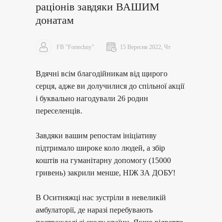
раціонів завдяки ВАШИМ
донатам
FB "Fortechny"
15 Вересня 2022, Чт
Вдячні всім благодійникам від щирого
серця, адже ви долучилися до спільної акції
і буквально нагодували 26 родин
переселенців.
Завдяки вашим репостам ініціативу
підтримало широке коло людей, а збір
коштів на гуманітарну допомогу (15000
гривень) закрили менше, НІЖ ЗА ДОБУ!
В Оситняжці нас зустріли в невеликій
амбулаторії, де наразі перебувають