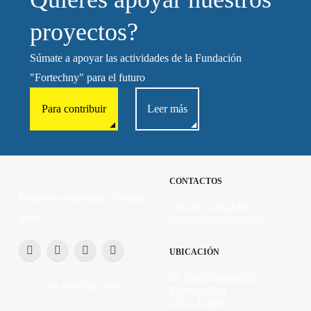
proyectos?
Súmate a apoyar las actividades de la Fundación
"Fortechny" para el futuro
Para contribuir
Leer más
CONTACTOS
Estamos restaurando Ucrania
+38 (067) 130-24-00
juntos
support@fortechnyi.com
UBICACIÓN
89, Heroiv Mariúpol, St.
©2026 FB «FORTECHNYI»
Kropyvnytskyi
25011, Ucrania