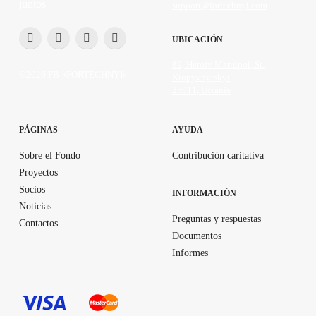
juntos
support@fortechnyi.com
UBICACIÓN
89, Heroiv Mariúpol, St.
©2026 FB «FORTECHNYI»
Kropyvnytskyi
25011, Ucrania
PÁGINAS
AYUDA
Sobre el Fondo
Contribución caritativa
Proyectos
Socios
INFORMACIÓN
Noticias
Preguntas y respuestas
Contactos
Documentos
Informes