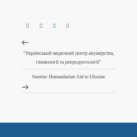
"Український медичний центр акушерства,
гінекології та репродуктології"
Sunrise: Humanitarian Aid to Ukraine