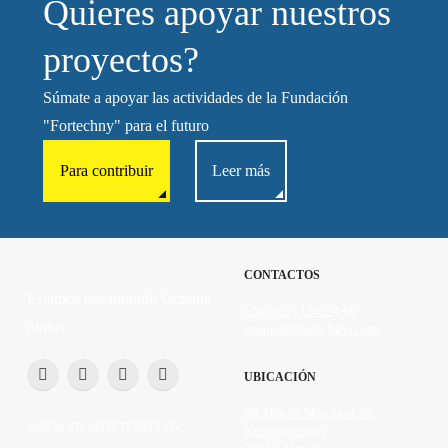
Quieres apoyar nuestros
proyectos?
Súmate a apoyar las actividades de la Fundación
"Fortechny" para el futuro
Para contribuir
Leer más
CONTACTOS
Estamos restaurando Ucrania
+38 (067) 130-24-00
juntos
support@fortechnyi.com
UBICACIÓN
89, Heroiv Mariúpol, St.
©2026 FB «FORTECHNYI»
Kropyvnytskyi