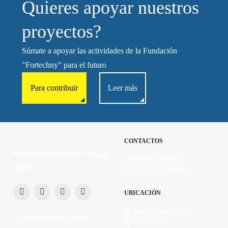
Quieres apoyar nuestros
proyectos?
Súmate a apoyar las actividades de la Fundación
"Fortechny" para el futuro
Para contribuir
Leer más
CONTACTOS
Estamos restaurando Ucrania
+38 (067) 130-24-00
juntos
support@fortechnyi.com
UBICACIÓN
89, Heroiv Mariúpol, St.
©2026 FB «FORTECHNYI»
Kropyvnytskyi