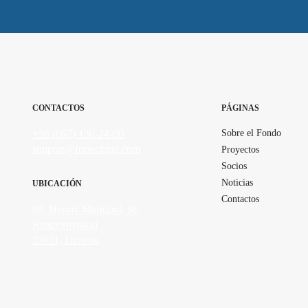
CONTACTOS
PÁGINAS
+38 (067) 130-24-00
Sobre el Fondo
support@fortechnyi.com
Proyectos
Socios
Noticias
UBICACIÓN
Contactos
89, Heroiv Mariúpol, St.
Kropyvnytskyi
25011, Ucrania