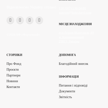
Відновлюємо Україну спільно
+38 (067) 130-24-00
support@fortechnyi.com
МІСЦЕЗНАХОДЖЕННЯ
вул. Героїв Маріуполя, 89
©2026 БФ «Фортечний»
м. Кропивницький
25011, Україна
СТОРІНКИ
ДОПОМОГА
Про Фонд
Благодійний внесок
Проєкти
Партнери
ІНФОРМАЦІЯ
Новини
Питання і відповіді
Контакти
Документи
Звітність