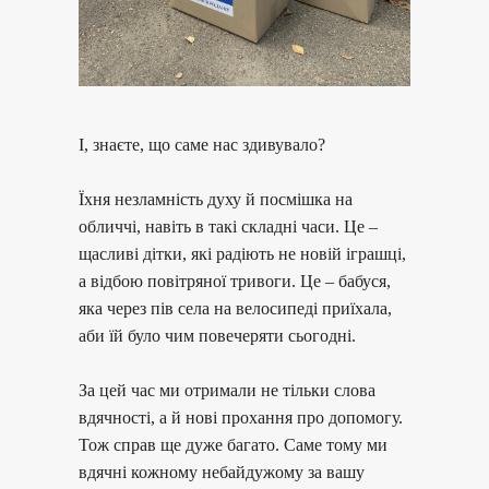
І, знаєте, що саме нас здивувало?
Їхня незламність духу й посмішка на
обличчі, навіть в такі складні часи. Це –
щасливі дітки, які радіють не новій іграшці,
а відбою повітряної тривоги. Це – бабуся,
яка через пів села на велосипеді приїхала,
аби їй було чим повечеряти сьогодні.
За цей час ми отримали не тільки слова
вдячності, а й нові прохання про допомогу.
Тож справ ще дуже багато. Саме тому ми
вдячні кожному небайдужому за вашу