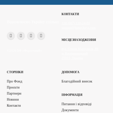
КОНТАКТИ
Відновлюємо Україну спільно
+38 (067) 130-24-00
support@fortechnyi.com
МІСЦЕЗНАХОДЖЕННЯ
вул. Героїв Маріуполя, 89
©2026 БФ «Фортечний»
м. Кропивницький
25011, Україна
СТОРІНКИ
ДОПОМОГА
Про Фонд
Благодійний внесок
Проєкти
Партнери
ІНФОРМАЦІЯ
Новини
Питання і відповіді
Контакти
Документи