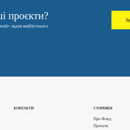
і проєкти?
Зр
чний» задля майбутнього
КОНТАКТИ
СТОРІНКИ
+38 (067) 130-24-00
Про Фонд
support@fortechnyi.com
Проєкти