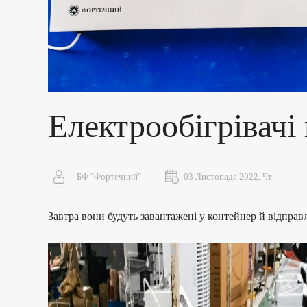
Електрообігрівачі 
БФ "Фортечний"
03 Листопада 2022, Чт
Завтра вони будуть завантажені у контейнер й відправл