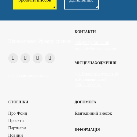
КОНТАКТИ
Відновлюємо Україну спільно
+38 (067) 130-24-00
support@fortechnyi.com
МІСЦЕЗНАХОДЖЕННЯ
вул. Героїв Маріуполя, 89
©2026 БФ «Фортечний»
м. Кропивницький
25011, Україна
СТОРІНКИ
ДОПОМОГА
Про Фонд
Благодійний внесок
Проєкти
Партнери
ІНФОРМАЦІЯ
Новини