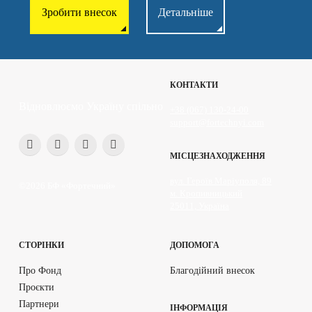
Зробити внесок
Детальніше
КОНТАКТИ
Відновлюємо Україну спільно
+38 (067) 130-24-00
support@fortechnyi.com
МІСЦЕЗНАХОДЖЕННЯ
вул. Героїв Маріуполя, 89
©2026 БФ «Фортечний»
м. Кропивницький
25011, Україна
СТОРІНКИ
ДОПОМОГА
Про Фонд
Благодійний внесок
Проєкти
Партнери
ІНФОРМАЦІЯ