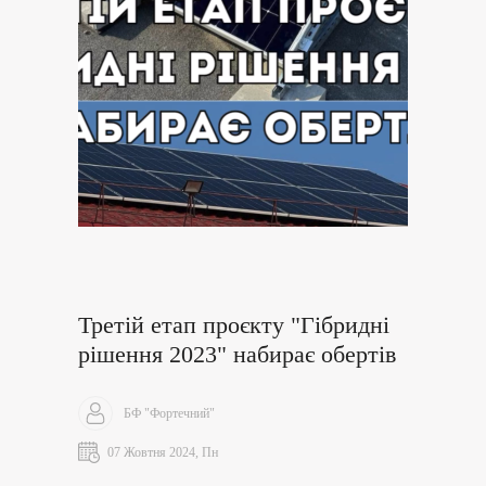
Третій етап проєкту "Гібридні
рішення 2023" набирає обертів
БФ "Фортечний"
07 Жовтня 2024, Пн