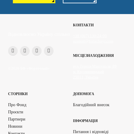
КОНТАКТИ
Відновлюємо Україну спільно
+38 (067) 130-24-00
support@fortechnyi.com
МІСЦЕЗНАХОДЖЕННЯ
вул. Героїв Маріуполя, 89
©2026 БФ «Фортечний»
м. Кропивницький
25011, Україна
СТОРІНКИ
ДОПОМОГА
Про Фонд
Благодійний внесок
Проєкти
Партнери
ІНФОРМАЦІЯ
Новини
Питання і відповіді
Контакти