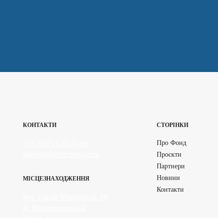
КОНТАКТИ
СТОРІНКИ
+38 (067) 130-24-00
Про Фонд
support@fortechnyi.com
Проєкти
Партнери
Новини
МІСЦЕЗНАХОДЖЕННЯ
Контакти
вул. Героїв Маріуполя, 89
м. Кропивницький