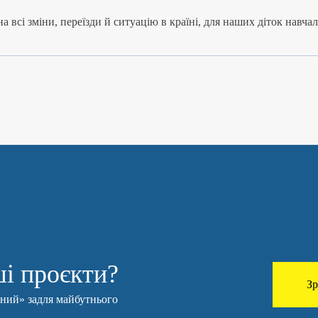
а всі зміни, переїзди й ситуацію в країні, для наших діток навча
і проєкти?
Зр
чний» задля майбутнього