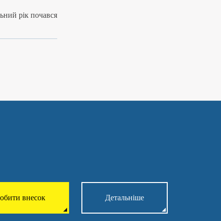
льний рік почався
обити внесок
Детальніше