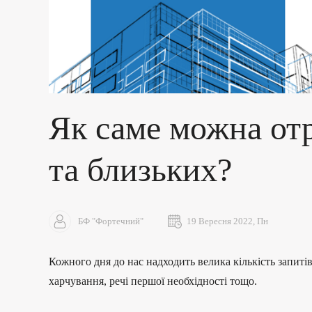
Як саме можна от
та близьких?
БФ "Фортечний"
19 Вересня 2022, Пн
Кожного дня до нас надходить велика кількість запиті
харчування, речі першої необхідності тощо.