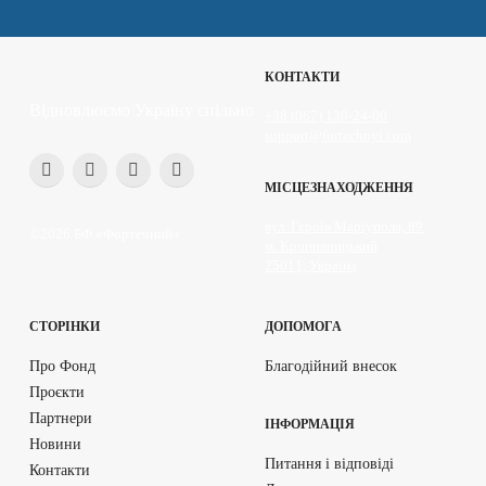
КОНТАКТИ
Відновлюємо Україну спільно
+38 (067) 130-24-00
support@fortechnyi.com
МІСЦЕЗНАХОДЖЕННЯ
вул. Героїв Маріуполя, 89
©2026 БФ «Фортечний»
м. Кропивницький
25011, Україна
СТОРІНКИ
ДОПОМОГА
Про Фонд
Благодійний внесок
Проєкти
Партнери
ІНФОРМАЦІЯ
Новини
Питання і відповіді
Контакти