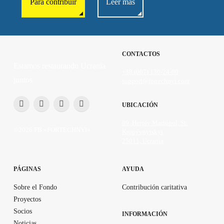
Para contribuir
Leer más
CONTACTOS
Estamos restaurando Ucrania
+38 (067) 130-24-00
juntos
support@fortechnyi.com
UBICACIÓN
89, Heroiv Mariúpol, St.
©2026 FB «FORTECHNYI»
Kropyvnytskyi
25011, Ucrania
PÁGINAS
AYUDA
Sobre el Fondo
Contribución caritativa
Proyectos
Socios
INFORMACIÓN
Noticias