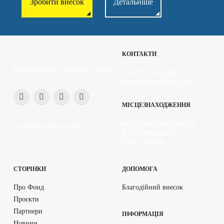
Зробити внесок
Детальніше
КОНТАКТИ
Відновлюємо Україну спільно
+38 (067) 130-24-00
support@fortechnyi.com
МІСЦЕЗНАХОДЖЕННЯ
вул. Героїв Маріуполя, 89
©2026 БФ «Фортечний»
м. Кропивницький
25011, Україна
СТОРІНКИ
ДОПОМОГА
Про Фонд
Благодійний внесок
Проєкти
Партнери
ІНФОРМАЦІЯ
Новини