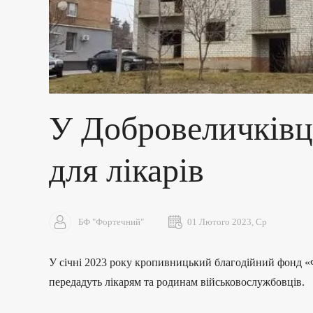
У Добровеличківці
для лікарів
БФ "Фортечний"
01 Лютого 2023, Ср
У січні 2023 року кропивницький благодійний фонд «Ф
передадуть лікарям та родинам військовослужбовців.