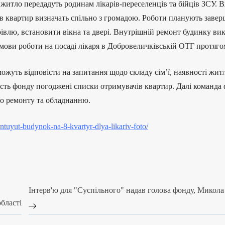
житло передадуть родинам лікарів-переселенців та бійців ЗСУ.
в квартир визначать спільно з громадою. Роботи планують заверш
крівлю, встановити вікна та двері. Внутрішній ремонт будинку в
умови роботи на посаді лікаря в Добровеличківській ОТГ протягом
можуть відповісти на запитання щодо складу сім’ї, наявності жит
едасть фонду погоджені списки отримувачів квартир. Далі команд
о ремонту та обладнанню.
ntuyut-budynok-na-8-kvartyr-dlya-likariv-foto/
Інтерв'ю для "Суспільного" надав голова фонду, Микол
бласті