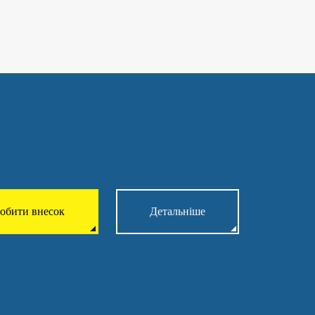
обити внесок
Детальніше