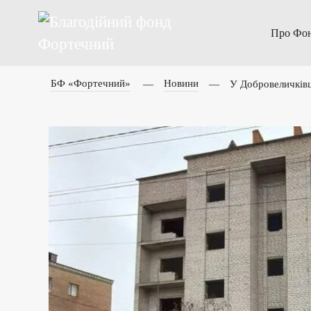
Про Фо
БФ «Фортечний»
Новини
У Добровеличківц