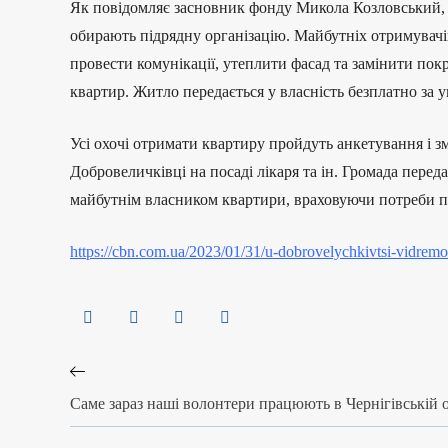
Як повідомляє засновник фонду Микола Козловський, 
обирають підрядну організацію. Майбутніх отримувачі
провести комунікації, утеплити фасад та замінити по
квартир. Житло передається у власність безплатно за 
Усі охочі отримати квартиру пройдуть анкетування і з
Добровеличківці на посаді лікаря та ін. Громада пер
майбутнім власником квартири, враховуючи потреби п
https://cbn.com.ua/2023/01/31/u-dobrovelychkivtsi-vidremo
Саме зараз наші волонтери працюють в Чернігівській о