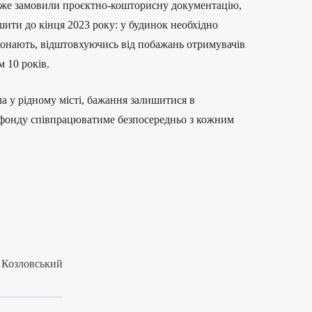
 Вже замовили проєктно-кошторисну документацію,
ити до кінця 2023 року: у будинок необхідно
иконають, відштовхуючись від побажань отримувачів
 10 років.
ла у рідному місті, бажання залишитися в
а фонду співпрацюватиме безпосередньо з кожним
а Козловський