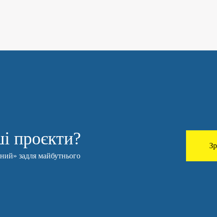
і проєкти?
Зр
чний» задля майбутнього