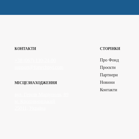
КОНТАКТИ
СТОРІНКИ
+38 (067) 130-24-00
Про Фонд
support@fortechnyi.com
Проєкти
Партнери
Новини
МІСЦЕЗНАХОДЖЕННЯ
Контакти
вул. Героїв Маріуполя, 89
м. Кропивницький
25011, Україна