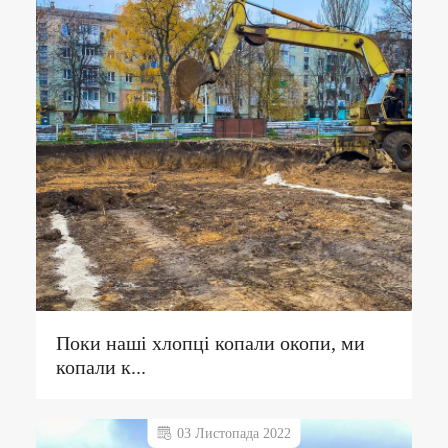
Поки наші хлопці копали окопи, ми
копали к...
03 Листопада 2022