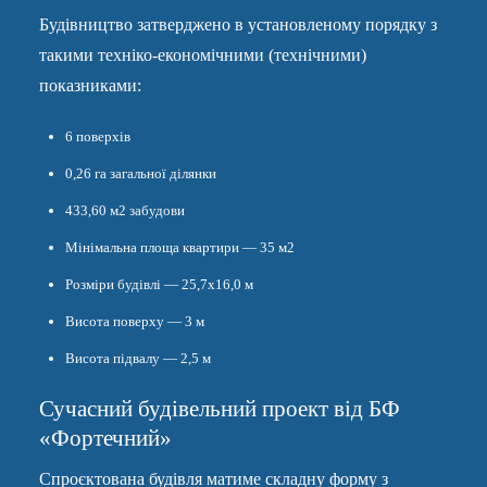
Будівництво затверджено в установленому порядку з
такими техніко-економічними (технічними)
показниками:
6 поверхів
0,26 га загальної ділянки
433,60 м2 забудови
Мінімальна площа квартири — 35 м2
Розміри будівлі — 25,7х16,0 м
Висота поверху — 3 м
Висота підвалу — 2,5 м
Сучасний будівельний проект від БФ
«Фортечний»
Спроєктована будівля матиме складну форму з